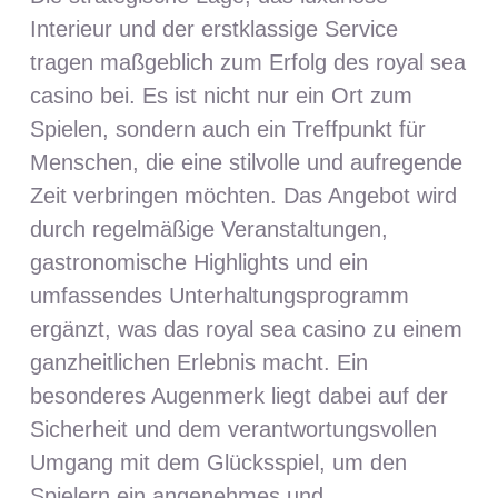
Interieur und der erstklassige Service
tragen maßgeblich zum Erfolg des royal sea
casino bei. Es ist nicht nur ein Ort zum
Spielen, sondern auch ein Treffpunkt für
Menschen, die eine stilvolle und aufregende
Zeit verbringen möchten. Das Angebot wird
durch regelmäßige Veranstaltungen,
gastronomische Highlights und ein
umfassendes Unterhaltungsprogramm
ergänzt, was das royal sea casino zu einem
ganzheitlichen Erlebnis macht. Ein
besonderes Augenmerk liegt dabei auf der
Sicherheit und dem verantwortungsvollen
Umgang mit dem Glücksspiel, um den
Spielern ein angenehmes und