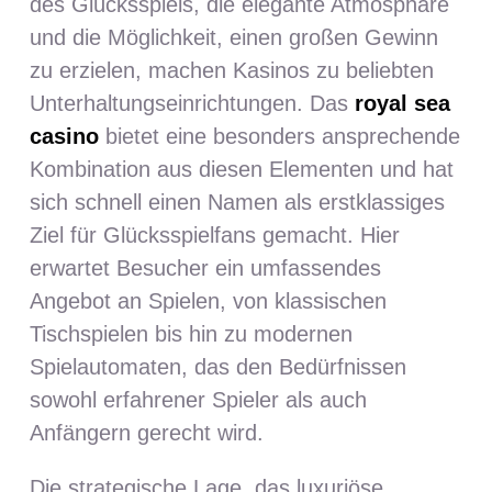
des Glücksspiels, die elegante Atmosphäre
und die Möglichkeit, einen großen Gewinn
zu erzielen, machen Kasinos zu beliebten
Unterhaltungseinrichtungen. Das
royal sea
casino
bietet eine besonders ansprechende
Kombination aus diesen Elementen und hat
sich schnell einen Namen als erstklassiges
Ziel für Glücksspielfans gemacht. Hier
erwartet Besucher ein umfassendes
Angebot an Spielen, von klassischen
Tischspielen bis hin zu modernen
Spielautomaten, das den Bedürfnissen
sowohl erfahrener Spieler als auch
Anfängern gerecht wird.
Die strategische Lage, das luxuriöse