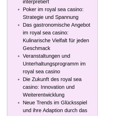
interpretiert
Poker im royal sea casino:
Strategie und Spannung
Das gastronomische Angebot
im royal sea casino:
Kulinarische Vielfalt für jeden
Geschmack
Veranstaltungen und
Unterhaltungsprogramm im
royal sea casino
Die Zukunft des royal sea
casino: Innovation und
Weiterentwicklung
Neue Trends im Glücksspiel
und ihre Adaption durch das