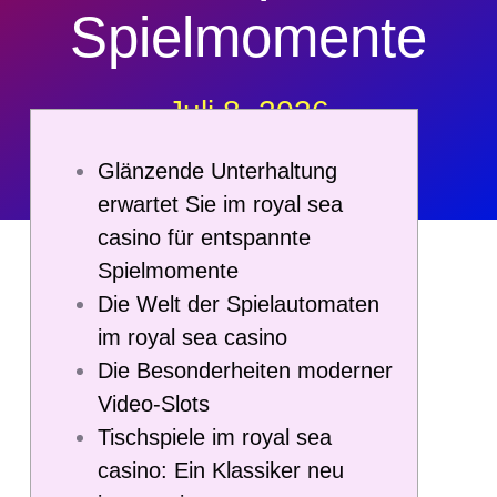
Spielmomente
Juli 8, 2026
Glänzende Unterhaltung
erwartet Sie im royal sea
casino für entspannte
Spielmomente
Die Welt der Spielautomaten
im royal sea casino
Die Besonderheiten moderner
Video-Slots
Tischspiele im royal sea
casino: Ein Klassiker neu