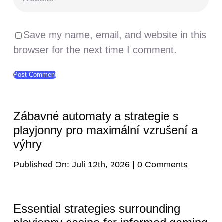
Save my name, email, and website in this
browser for the next time I comment.
Zábavné automaty a strategie s
playjonny pro maximální vzrušení a
výhry
on
Published On: Juli 12th, 2026
|
0 Comments
Zábavn
automat
a
strategie
Essential strategies surrounding
s