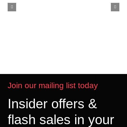
Join our mailing list today
Insider offers &
flash sales in your