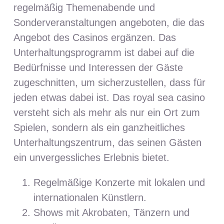
regelmäßig Themenabende und
Sonderveranstaltungen angeboten, die das
Angebot des Casinos ergänzen. Das
Unterhaltungsprogramm ist dabei auf die
Bedürfnisse und Interessen der Gäste
zugeschnitten, um sicherzustellen, dass für
jeden etwas dabei ist. Das royal sea casino
versteht sich als mehr als nur ein Ort zum
Spielen, sondern als ein ganzheitliches
Unterhaltungszentrum, das seinen Gästen
ein unvergessliches Erlebnis bietet.
Regelmäßige Konzerte mit lokalen und
internationalen Künstlern.
Shows mit Akrobaten, Tänzern und