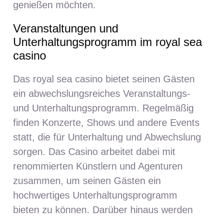
genießen möchten.
Veranstaltungen und
Unterhaltungsprogramm im royal sea
casino
Das royal sea casino bietet seinen Gästen
ein abwechslungsreiches Veranstaltungs-
und Unterhaltungsprogramm. Regelmäßig
finden Konzerte, Shows und andere Events
statt, die für Unterhaltung und Abwechslung
sorgen. Das Casino arbeitet dabei mit
renommierten Künstlern und Agenturen
zusammen, um seinen Gästen ein
hochwertiges Unterhaltungsprogramm
bieten zu können. Darüber hinaus werden