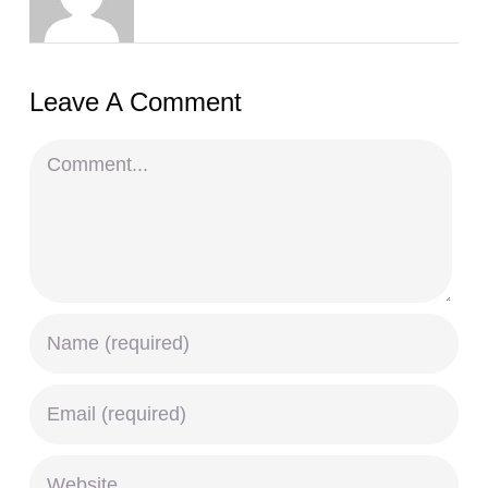
Leave A Comment
Comment