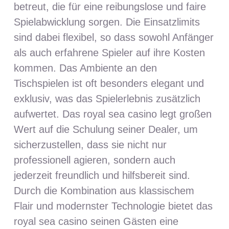
betreut, die für eine reibungslose und faire
Spielabwicklung sorgen. Die Einsatzlimits
sind dabei flexibel, so dass sowohl Anfänger
als auch erfahrene Spieler auf ihre Kosten
kommen. Das Ambiente an den
Tischspielen ist oft besonders elegant und
exklusiv, was das Spielerlebnis zusätzlich
aufwertet. Das royal sea casino legt großen
Wert auf die Schulung seiner Dealer, um
sicherzustellen, dass sie nicht nur
professionell agieren, sondern auch
jederzeit freundlich und hilfsbereit sind.
Durch die Kombination aus klassischem
Flair und modernster Technologie bietet das
royal sea casino seinen Gästen eine