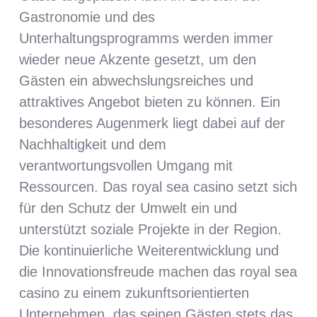
Gastronomie und des
Unterhaltungsprogramms werden immer
wieder neue Akzente gesetzt, um den
Gästen ein abwechslungsreiches und
attraktives Angebot bieten zu können. Ein
besonderes Augenmerk liegt dabei auf der
Nachhaltigkeit und dem
verantwortungsvollen Umgang mit
Ressourcen. Das royal sea casino setzt sich
für den Schutz der Umwelt ein und
unterstützt soziale Projekte in der Region.
Die kontinuierliche Weiterentwicklung und
die Innovationsfreude machen das royal sea
casino zu einem zukunftsorientierten
Unternehmen, das seinen Gästen stets das