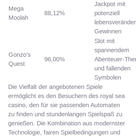
Jackpot mit
Mega
88,12%
potenziell
Moolah
lebensverände
Gewinnen
Slot mit
spannendem
Gonzo's
96,00%
Abenteuer-Th
Quest
und fallenden
Symbolen
Die Vielfalt der angebotenen Spiele
ermöglicht es den Besuchern des royal sea
casino, den für sie passenden Automaten
zu finden und stundenlangen Spielspaß zu
genießen. Die Kombination aus modernster
Technologie, fairen Spielbedingungen und