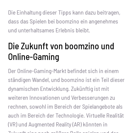
Die Einhaltung dieser Tipps kann dazu beitragen,
dass das Spielen bei boomzino ein angenehmes
und unterhaltsames Erlebnis bleibt.
Die Zukunft von boomzino und
Online-Gaming
Der Online-Gaming-Markt befindet sich in einem
ständigen Wandel, und boomzino ist ein Teil dieser
dynamischen Entwicklung. Zukünftig ist mit
weiteren Innovationen und Verbesserungen zu
rechnen, sowohl im Bereich der Spielangebote als
auch im Bereich der Technologie. Virtuelle Realität
(VR) und Augmented Reality (AR) könnten in
Zukunft eine noch größere Rolle spielen und das