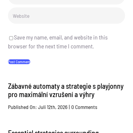
Save my name, email, and website in this
browser for the next time I comment.
Zábavné automaty a strategie s playjonny
pro maximální vzrušení a výhry
on
Published On: Juli 12th, 2026
|
0 Comments
Zábavné
automaty
a
Essential strategies surrounding
strategie