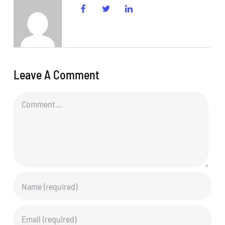
Leave A Comment
Comment