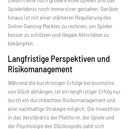
Spielerlebnis noch immersiver gestalten. Darüber
hinaus ist mit einer stärkeren Regulierung des
Online-Gaming-Marktes zu rechnen, um Spieler
besser zu schützen und illegale Aktivitäten zu
bekämpfen.
Langfristige Perspektiven und
Risikomanagement
Während die kurzfristigen Erfolge bei boomzino
von Glück abhängen, ist ein langfristiger Erfolg nur
durch ein durchdachtes Risikomanagement und
eine nachhaltige Strategie möglich. Die Investition
in das Verständnis der Plattform, der Spiele und
der Psychologie des Glücksspiels zahlt sich