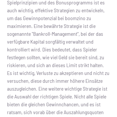
Spielprinzipien und des Bonusprogramms ist es
auch wichtig, effektive Strategien zu entwickeln,
um das Gewinnpotenzial bei boomzino zu
maximieren. Eine bewährte Strategie ist die
sogenannte "Bankroll-Management", bei der das
verfügbare Kapital sorgfältig verwaltet und
kontrolliert wird. Dies bedeutet, dass Spieler
festlegen sollten, wie viel Geld sie bereit sind, zu
riskieren, und sich an dieses Limit strikt halten.
Es ist wichtig, Verluste zu akzeptieren und nicht zu
versuchen, diese durch immer höhere Einsätze
auszugleichen. Eine weitere wichtige Strategie ist
die Auswahl der richtigen Spiele. Nicht alle Spiele
bieten die gleichen Gewinnchancen, und es ist
ratsam, sich vorab über die Auszahlungsquoten