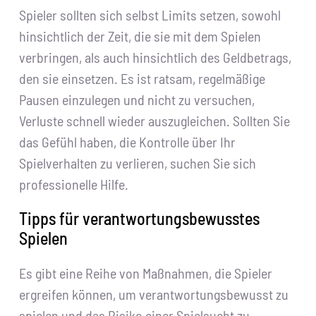
Spieler sollten sich selbst Limits setzen, sowohl
hinsichtlich der Zeit, die sie mit dem Spielen
verbringen, als auch hinsichtlich des Geldbetrags,
den sie einsetzen. Es ist ratsam, regelmäßige
Pausen einzulegen und nicht zu versuchen,
Verluste schnell wieder auszugleichen. Sollten Sie
das Gefühl haben, die Kontrolle über Ihr
Spielverhalten zu verlieren, suchen Sie sich
professionelle Hilfe.
Tipps für verantwortungsbewusstes
Spielen
Es gibt eine Reihe von Maßnahmen, die Spieler
ergreifen können, um verantwortungsbewusst zu
spielen und das Risiko einer Spielsucht zu