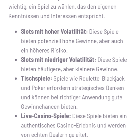
wichtig, ein Spiel zu wählen, das den eigenen
Kenntnissen und Interessen entspricht.
Slots mit hoher Volatilität:
Diese Spiele
bieten potenziell hohe Gewinne, aber auch
ein höheres Risiko.
Slots mit niedriger Volatilität:
Diese Spiele
bieten häufigere, aber kleinere Gewinne.
Tischspiele:
Spiele wie Roulette, Blackjack
und Poker erfordern strategisches Denken
und können bei richtiger Anwendung gute
Gewinnchancen bieten.
Live-Casino-Spiele:
Diese Spiele bieten ein
authentisches Casino-Erlebnis und werden
von echten Dealern geleitet.