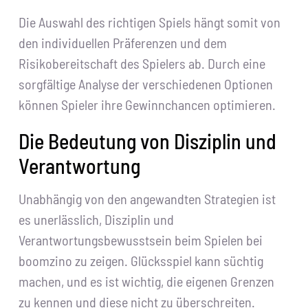
Die Auswahl des richtigen Spiels hängt somit von
den individuellen Präferenzen und dem
Risikobereitschaft des Spielers ab. Durch eine
sorgfältige Analyse der verschiedenen Optionen
können Spieler ihre Gewinnchancen optimieren.
Die Bedeutung von Disziplin und
Verantwortung
Unabhängig von den angewandten Strategien ist
es unerlässlich, Disziplin und
Verantwortungsbewusstsein beim Spielen bei
boomzino zu zeigen. Glücksspiel kann süchtig
machen, und es ist wichtig, die eigenen Grenzen
zu kennen und diese nicht zu überschreiten.