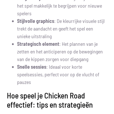
het spel makkelijk te begrijpen voor nieuwe
spelers
Stijlvolle graphics
: De kleurrijke visuele stijl
trekt de aandacht en geeft het spel een
unieke uitstraling
Strategisch element
: Het plannen van je
zetten en het anticiperen op de bewegingen
van de kippen zorgen voor diepgang
Snelle sessies
: Ideaal voor korte
speelsessies, perfect voor op de vlucht of
pauzes
Hoe speel je Chicken Road
effectief: tips en strategieën