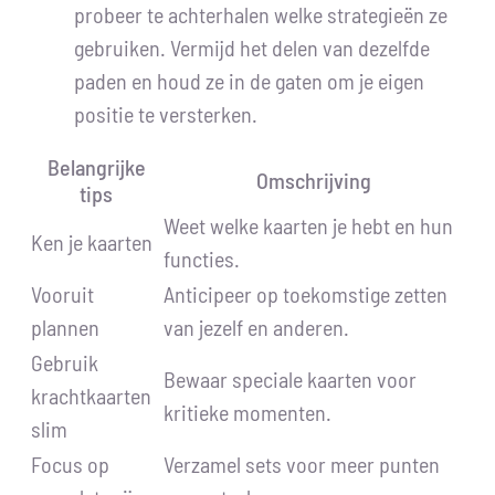
probeer te achterhalen welke strategieën ze
gebruiken. Vermijd het delen van dezelfde
paden en houd ze in de gaten om je eigen
positie te versterken.
Belangrijke
Omschrijving
tips
Weet welke kaarten je hebt en hun
Ken je kaarten
functies.
Vooruit
Anticipeer op toekomstige zetten
plannen
van jezelf en anderen.
Gebruik
Bewaar speciale kaarten voor
krachtkaarten
kritieke momenten.
slim
Focus op
Verzamel sets voor meer punten