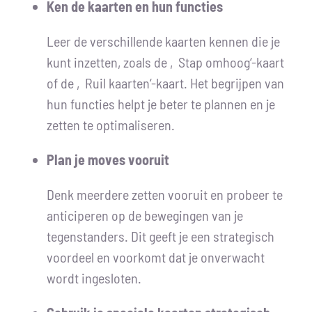
Ken de kaarten en hun functies
Leer de verschillende kaarten kennen die je
kunt inzetten, zoals de ‚Stap omhoog‘-kaart
of de ‚Ruil kaarten‘-kaart. Het begrijpen van
hun functies helpt je beter te plannen en je
zetten te optimaliseren.
Plan je moves vooruit
Denk meerdere zetten vooruit en probeer te
anticiperen op de bewegingen van je
tegenstanders. Dit geeft je een strategisch
voordeel en voorkomt dat je onverwacht
wordt ingesloten.