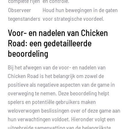
complete rijen
en controle.
Observeer
Houd hun bewegingen in de gaten
tegenstanders
voor strategische voordeel.
Voor- en nadelen van Chicken
Road: een gedetailleerde
beoordeling
Bij het afwegen van de voor- en nadelen van
Chicken Road is het belangrijk om zowel de
positieve als negatieve aspecten van de game in
overweging te nemen. Deze beoordeling helpt
spelers en potentiële gebruikers maken
weloverwogen beslissingen over of deze game aan
hun verwachtingen voldoet. Hieronder volgt een
uitgebreide samenvatting van de belangrijkste