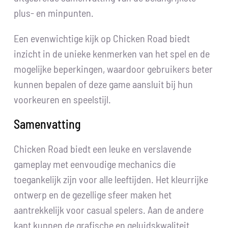
plus- en minpunten.
Een evenwichtige kijk op Chicken Road biedt
inzicht in de unieke kenmerken van het spel en de
mogelijke beperkingen, waardoor gebruikers beter
kunnen bepalen of deze game aansluit bij hun
voorkeuren en speelstijl.
Samenvatting
Chicken Road biedt een leuke en verslavende
gameplay met eenvoudige mechanics die
toegankelijk zijn voor alle leeftijden. Het kleurrijke
ontwerp en de gezellige sfeer maken het
aantrekkelijk voor casual spelers. Aan de andere
kant kunnen de grafische en geluidskwaliteit