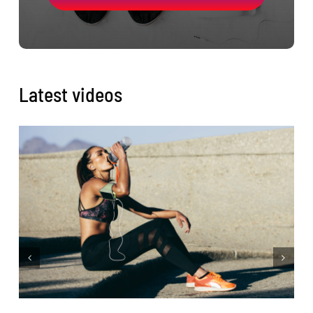
Latest videos