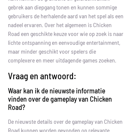
gebrek aan diepgang tonen en kunnen sommige
gebruikers de herhalende aard van het spel als een
nadeel ervaren. Over het algemeen is Chicken
Road een geschikte keuze voor wie op zoek is naar
lichte ontspanning en eenvoudige entertainment,
maar minder geschikt voor spelers die
complexere en meer uitdagende games zoeken.
Vraag en antwoord:
Waar kan ik de nieuwste informatie
vinden over de gameplay van Chicken
Road?
De nieuwste details over de gameplay van Chicken
Road kunnen worden gevonden op relevante