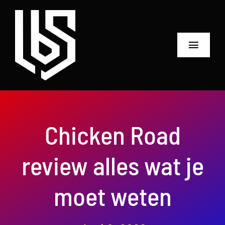
Skip
to
content
Toggle
Navigat
Home
Services
Chicken Road
Testimonials
review alles wat je
About
moet weten
casino tk999
https://tk999play.com/