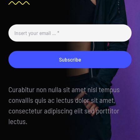
Subscribe
Curabitur non nulla sit amet nisl tempus
convallis quis ac lectus dolor sit amet,
consectetur adipiscing elit sed porttitor
lectus.