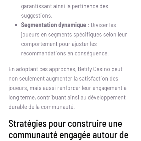
garantissant ainsi la pertinence des
suggestions.
Segmentation dynamique
: Diviser les
joueurs en segments spécifiques selon leur
comportement pour ajuster les
recommandations en conséquence.
En adoptant ces approches, Betify Casino peut
non seulement augmenter la satisfaction des
joueurs, mais aussi renforcer leur engagement à
long terme, contribuant ainsi au développement
durable de la communauté.
Stratégies pour construire une
communauté engagée autour de