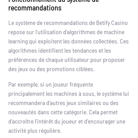
recommandations
Le système de recommandations de Betify Casino
repose sur l’utilisation d’algorithmes de machine
learning qui exploitent les données collectées. Ces
algorithmes identifient les tendances et les
préférences de chaque utilisateur pour proposer
des jeux ou des promotions ciblées.
Par exemple, si un joueur fréquente
principalement les machines à sous, le système lui
recommandera d’autres jeux similaires ou des
nouveautés dans cette catégorie. Cela permet
d’accroître l’intérêt du joueur et d’encourager une
activité plus régulière.