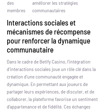
des
améliorer les stratégies
membres
communautaires
Interactions sociales et
mécanismes de récompense
pour renforcer la dynamique
communautaire
Dans le cadre de Betify Casino, l’intégration
d’interactions sociales joue un rôle clé dans la
création d’une communauté engagée et
dynamique. En permettant aux joueurs de
partager leurs expériences, de discuter, et de
collaborer, la plateforme favorise un sentiment
d’appartenance et de fidélité. Ces échanges