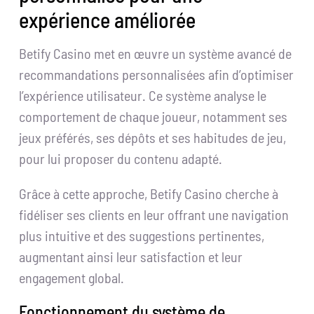
expérience améliorée
Betify Casino met en œuvre un système avancé de
recommandations personnalisées afin d’optimiser
l’expérience utilisateur. Ce système analyse le
comportement de chaque joueur, notamment ses
jeux préférés, ses dépôts et ses habitudes de jeu,
pour lui proposer du contenu adapté.
Grâce à cette approche, Betify Casino cherche à
fidéliser ses clients en leur offrant une navigation
plus intuitive et des suggestions pertinentes,
augmentant ainsi leur satisfaction et leur
engagement global.
Fonctionnement du système de