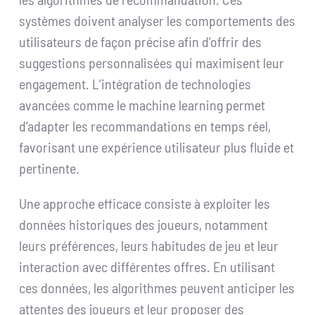
systèmes doivent analyser les comportements des
utilisateurs de façon précise afin d’offrir des
suggestions personnalisées qui maximisent leur
engagement. L’intégration de technologies
avancées comme le machine learning permet
d’adapter les recommandations en temps réel,
favorisant une expérience utilisateur plus fluide et
pertinente.
Une approche efficace consiste à exploiter les
données historiques des joueurs, notamment
leurs préférences, leurs habitudes de jeu et leur
interaction avec différentes offres. En utilisant
ces données, les algorithmes peuvent anticiper les
attentes des joueurs et leur proposer des