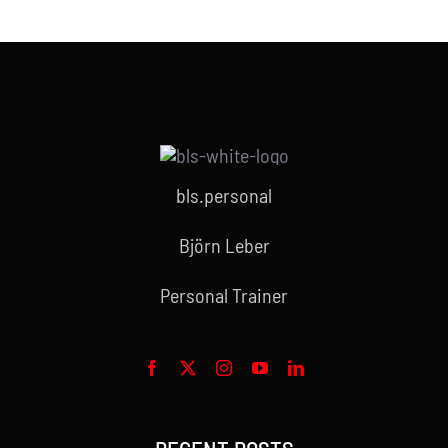
bls.personal
Björn Leber
Personal Trainer