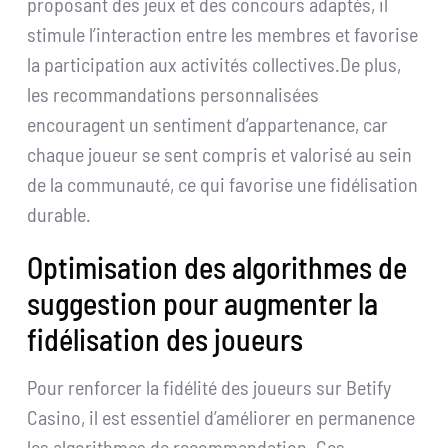
proposant des jeux et des concours adaptés, il
stimule l’interaction entre les membres et favorise
la participation aux activités collectives.De plus,
les recommandations personnalisées
encouragent un sentiment d’appartenance, car
chaque joueur se sent compris et valorisé au sein
de la communauté, ce qui favorise une fidélisation
durable.
Optimisation des algorithmes de
suggestion pour augmenter la
fidélisation des joueurs
Pour renforcer la fidélité des joueurs sur Betify
Casino, il est essentiel d’améliorer en permanence
les algorithmes de recommandation. Ces