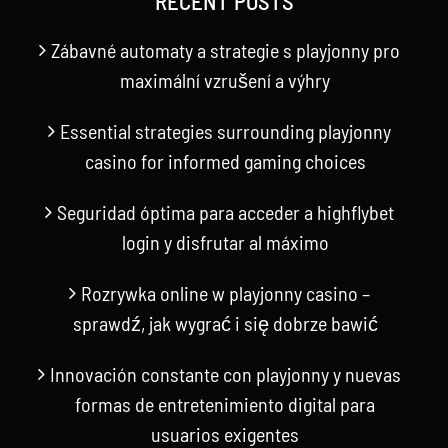
RECENT POSTS
Zábavné automaty a strategie s playjonny pro
maximální vzrušení a výhry
Essential strategies surrounding playjonny
casino for informed gaming choices
Seguridad óptima para acceder a highflybet
login y disfrutar al máximo
Rozrywka online w playjonny casino –
sprawdź, jak wygrać i się dobrze bawić
Innovación constante con playjonny y nuevas
formas de entretenimiento digital para
usuarios exigentes