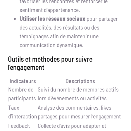
favoriser les rencontres et renforcer le
sentiment d’appartenance.
Utiliser les réseaux sociaux
pour partager
des actualités, des résultats ou des
témoignages afin de maintenir une
communication dynamique.
Outils et méthodes pour suivre
l’engagement
Indicateurs
Descriptions
Nombre de
Suivi du nombre de membres actifs
participants
lors d’événements ou activités
Taux
Analyse des commentaires, likes,
d’interaction
partages pour mesurer l’engagement
Feedback
Collecte d’avis pour adapter et