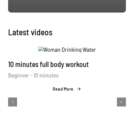
Latest videos
10 minutes full body workout
Beginner - 10 minutes
Read More