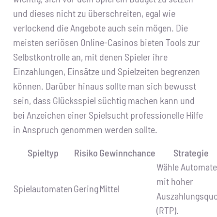
und dieses nicht zu überschreiten, egal wie
verlockend die Angebote auch sein mögen. Die
meisten seriösen Online-Casinos bieten Tools zur
Selbstkontrolle an, mit denen Spieler ihre
Einzahlungen, Einsätze und Spielzeiten begrenzen
können. Darüber hinaus sollte man sich bewusst
sein, dass Glücksspiel süchtig machen kann und
bei Anzeichen einer Spielsucht professionelle Hilfe
in Anspruch genommen werden sollte.
Spieltyp
Risiko
Gewinnchance
Strategie
Wähle Automat
mit hoher
Spielautomaten
Gering
Mittel
Auszahlungsqu
(RTP).