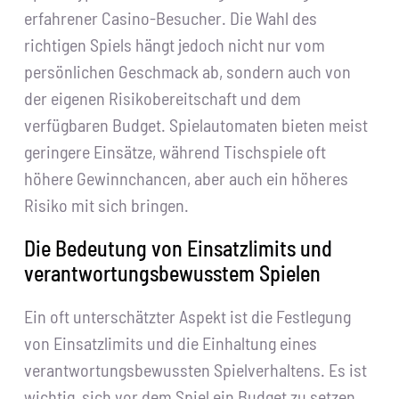
erfahrener Casino-Besucher. Die Wahl des
richtigen Spiels hängt jedoch nicht nur vom
persönlichen Geschmack ab, sondern auch von
der eigenen Risikobereitschaft und dem
verfügbaren Budget. Spielautomaten bieten meist
geringere Einsätze, während Tischspiele oft
höhere Gewinnchancen, aber auch ein höheres
Risiko mit sich bringen.
Die Bedeutung von Einsatzlimits und
verantwortungsbewusstem Spielen
Ein oft unterschätzter Aspekt ist die Festlegung
von Einsatzlimits und die Einhaltung eines
verantwortungsbewussten Spielverhaltens. Es ist
wichtig, sich vor dem Spiel ein Budget zu setzen