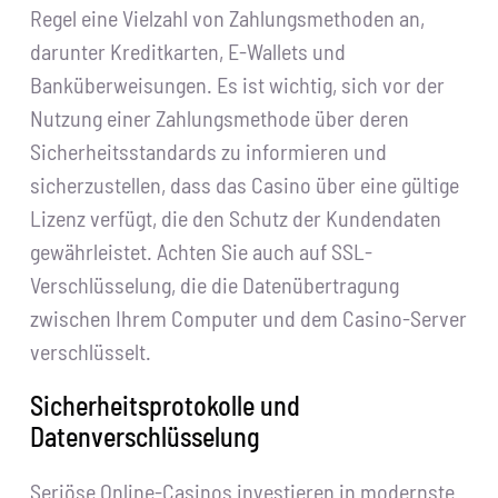
Regel eine Vielzahl von Zahlungsmethoden an,
darunter Kreditkarten, E-Wallets und
Banküberweisungen. Es ist wichtig, sich vor der
Nutzung einer Zahlungsmethode über deren
Sicherheitsstandards zu informieren und
sicherzustellen, dass das Casino über eine gültige
Lizenz verfügt, die den Schutz der Kundendaten
gewährleistet. Achten Sie auch auf SSL-
Verschlüsselung, die die Datenübertragung
zwischen Ihrem Computer und dem Casino-Server
verschlüsselt.
Sicherheitsprotokolle und
Datenverschlüsselung
Seriöse Online-Casinos investieren in modernste