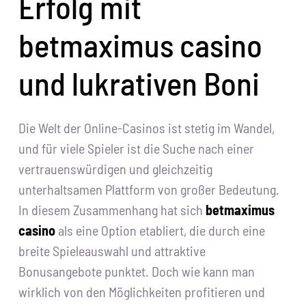
Erfolg mit
betmaximus casino
und lukrativen Boni
Die Welt der Online-Casinos ist stetig im Wandel,
und für viele Spieler ist die Suche nach einer
vertrauenswürdigen und gleichzeitig
unterhaltsamen Plattform von großer Bedeutung.
In diesem Zusammenhang hat sich
betmaximus
casino
als eine Option etabliert, die durch eine
breite Spieleauswahl und attraktive
Bonusangebote punktet. Doch wie kann man
wirklich von den Möglichkeiten profitieren und