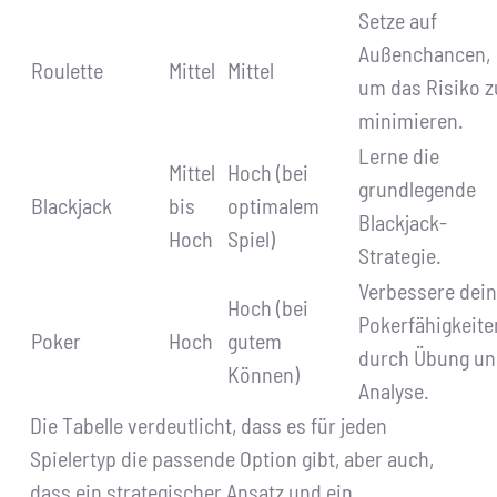
Setze auf
Außenchancen,
Roulette
Mittel
Mittel
um das Risiko z
minimieren.
Lerne die
Mittel
Hoch (bei
grundlegende
Blackjack
bis
optimalem
Blackjack-
Hoch
Spiel)
Strategie.
Verbessere dei
Hoch (bei
Pokerfähigkeite
Poker
Hoch
gutem
durch Übung u
Können)
Analyse.
Die Tabelle verdeutlicht, dass es für jeden
Spielertyp die passende Option gibt, aber auch,
dass ein strategischer Ansatz und ein