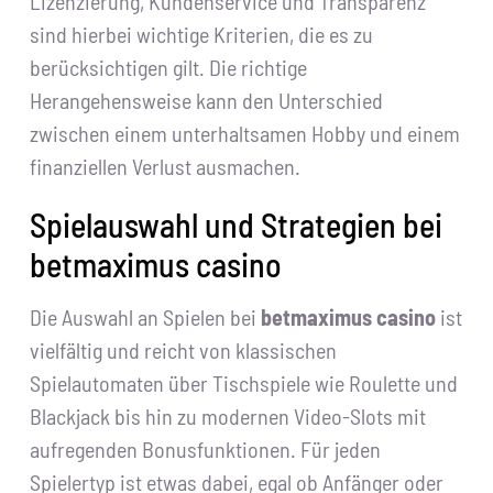
Lizenzierung, Kundenservice und Transparenz
sind hierbei wichtige Kriterien, die es zu
berücksichtigen gilt. Die richtige
Herangehensweise kann den Unterschied
zwischen einem unterhaltsamen Hobby und einem
finanziellen Verlust ausmachen.
Spielauswahl und Strategien bei
betmaximus casino
Die Auswahl an Spielen bei
betmaximus casino
ist
vielfältig und reicht von klassischen
Spielautomaten über Tischspiele wie Roulette und
Blackjack bis hin zu modernen Video-Slots mit
aufregenden Bonusfunktionen. Für jeden
Spielertyp ist etwas dabei, egal ob Anfänger oder