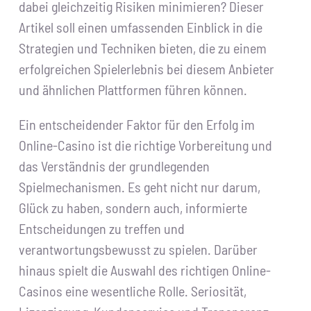
dabei gleichzeitig Risiken minimieren? Dieser
Artikel soll einen umfassenden Einblick in die
Strategien und Techniken bieten, die zu einem
erfolgreichen Spielerlebnis bei diesem Anbieter
und ähnlichen Plattformen führen können.
Ein entscheidender Faktor für den Erfolg im
Online-Casino ist die richtige Vorbereitung und
das Verständnis der grundlegenden
Spielmechanismen. Es geht nicht nur darum,
Glück zu haben, sondern auch, informierte
Entscheidungen zu treffen und
verantwortungsbewusst zu spielen. Darüber
hinaus spielt die Auswahl des richtigen Online-
Casinos eine wesentliche Rolle. Seriosität,