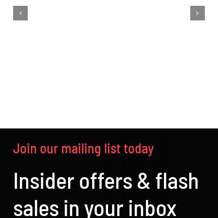
Join our mailing list today
Insider offers & flash
sales in your inbox