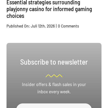
Essential strategies surrounding
strategie
s
playjonny casino for informed gaming
playjonny
choices
pro
maximální
on
Published On: Juli 12th, 2026
|
0 Comments
vzrušení
Essential
a
strategies
výhry
surrounding
playjonny
casino
for
Subscribe to newsletter
informed
gaming
choices
Insider offers & flash sales in your
inbox every week.