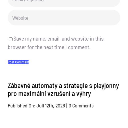
Save my name, email, and website in this
browser for the next time I comment.
Zábavné automaty a strategie s playjonny
pro maximální vzrušení a výhry
on
Published On: Juli 12th, 2026
|
0 Comments
Zábavné
automaty
a