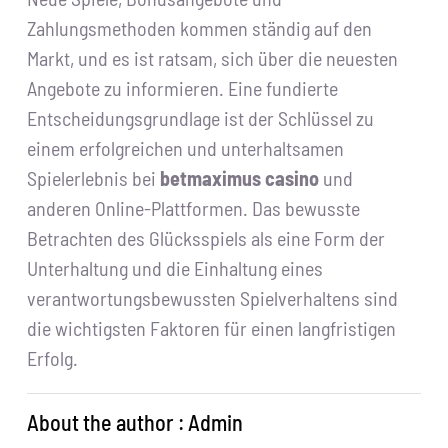
Zahlungsmethoden kommen ständig auf den
Markt, und es ist ratsam, sich über die neuesten
Angebote zu informieren. Eine fundierte
Entscheidungsgrundlage ist der Schlüssel zu
einem erfolgreichen und unterhaltsamen
Spielerlebnis bei
betmaximus casino
und
anderen Online-Plattformen. Das bewusste
Betrachten des Glücksspiels als eine Form der
Unterhaltung und die Einhaltung eines
verantwortungsbewussten Spielverhaltens sind
die wichtigsten Faktoren für einen langfristigen
Erfolg.
About the author : Admin